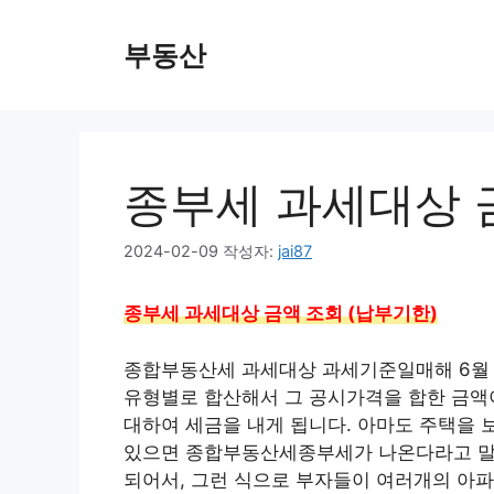
컨
텐
부동산
츠
로
건
너
뛰
종부세 과세대상 
기
2024-02-09
작성자:
jai87
종부세 과세대상 금액 조회 (납부기한)
종합부동산세 과세대상 과세기준일매해 6월 
유형별로 합산해서 그 공시가격을 합한 금액
대하여 세금을 내게 됩니다. 아마도 주택을 
있으면 종합부동산세종부세가 나온다라고 말하
되어서, 그런 식으로 부자들이 여러개의 아파