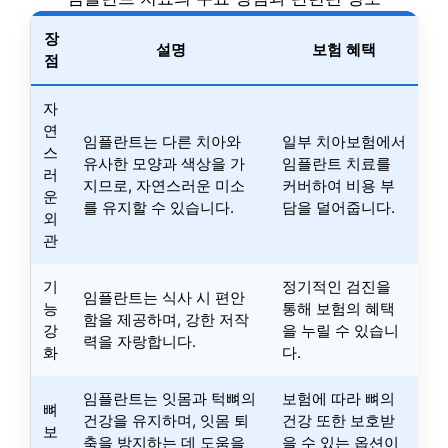
장
설명
보험 혜택
점
자
연
임플란트는 다른 치아와
일부 치아보험에서
스
유사한 모양과 색상을 가
임플란트 치료를
러
지므로, 자연스러운 미소
커버하여 비용 부
운
를 유지할 수 있습니다.
담을 덜어줍니다.
외
관
기
정기적인 검진을
임플란트는 식사 시 편안
능
통해 보험의 혜택
함을 제공하며, 강한 저작
강
을 누릴 수 있습니
력을 자랑합니다.
화
다.
임플란트는 잇몸과 턱뼈의
보험에 따라 뼈의
뼈
건강을 유지하며, 잇몸 퇴
건강 또한 보호받
보
축을 방지하는 데 도움을
을 수 있는 옵션이