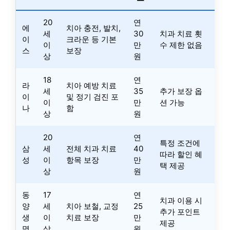
20
연
에
치아 충전, 발치,
세
30
치과 치료 횟
이
크라운 등 기본
이
만
수 제한 없음
스
보장
상
원
18
연
라
치아 예방 치료
세
35
추가 보장 옵
이
및 정기 검진 포
이
만
션 가능
나
함
상
원
20
연
특정 조건에
삼
세
전체 치과 치료
40
따라 할인 혜
성
이
항목 보장
만
택 제공
상
원
동
17
연
치과 이용 시
양
세
치아 보철, 교정
25
추가 포인트
생
이
치료 보장
만
제공
명
상
원